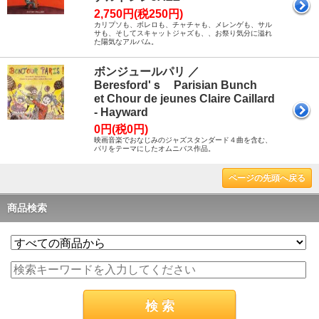
2,750円(税250円)
カリプソも、ボレロも、チャチャも、メレンゲも、サル
サも、そしてスキャットジャズも、、お祭り気分に溢れ
た陽気なアルバム。
ボンジュールパリ ／
Beresford'ｓ Parisian Bunch
et Chour de jeunes Claire Caillard
- Hayward
0円(税0円)
映画音楽でおなじみのジャズスタンダード４曲を含む、
パリをテーマにしたオムニバス作品。
ページの先頭へ戻る
商品検索