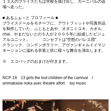
１３人のブライスたちは学校を抜け出し、カーニバルの会
場へ走った。
■ あるふぉ～と プロフィール ■
ブライスドールをモチーフに、アウトフィットや写真作品
を制作していた、ふじもとあや、オダニミユキ、カオル、
chai、やまだないとの５人が２００５年に結成したビジュ
アルユニット。 コンセプトは”空想のバレエ団”
クラシック、コンテンポラリー、アヴァンギャルドイマジ
ネーションに溢れる衣装と供に様々な舞台を演出します。
※ エコバッグのおまけが付きます。
NCP-19 13 girls the lost children of the carnival /
ammakasie noka avec theatre alfort toy music