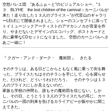
空想バレエ団 ”あるふぉ～と”のビジュアルショー、”１
３ BLYHE the lost children of the carnival～カーニバルが
来た！走り出した１３人のブライス～”が代官山のギャラリ
ーLELEにて開催されました。ショーのコンセプトに添って
トイミュージックアーティストのアマカシノカが音楽を作
り、やまだないとデザインのエコバッグ、ポストカードと
共に豪華なCDセットになりました。 空想のカーニバルへさ
あご一緒に！
『 クガー・アンド・ダーク・ 魔術団 』 きたる
そのチラシは、ある日どこからともなく風に乗って街を舞
った。ブライスたちはそのチラシを手にして、心を躍らせ
た。だけれど、どういうわけだろう。 そのチラシは１３
人のブライスにしか見えないのだ。
家族も学校の仲間も、誰もその魔術団を信じない。しか
し、その日、とうとう１３人のブライスたちの耳に、カー
ニバルの一団の到来を告げるカライアピーが賑やかに聞こ
えてきた。