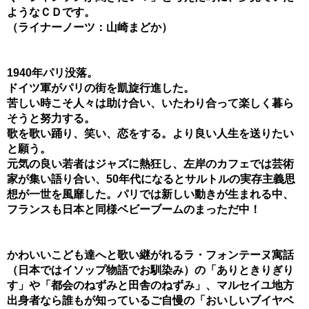
ようなＣＤです。
（ライナーノーツ：山崎まどか）
1940年パリ没落。
ドイツ軍がパリの街を凱旋行進した。
苦しい時こそ人々は助け合い、いたわり合って楽しく暮ら
そうと努力する。
歌を歌い踊り、笑い、恋をする。より良い人生を送りたい
と願う。
元気の良い若者はジャズに熱狂し、左岸のカフェでは芸術
家が集い語り合い、50年代になるとサルトルの実存主義思
想が一世を風靡した。パリでは新しい動きが生まれる中、
フランスも日本と同様ベビーブームのまっただ中！
かわいいこども達へと歌い継がれるラ・フォンテーヌ寓話
（日本ではイソップ物語でお馴染み）の「ありときりぎり
す」や「都会のねずみと田舎のねずみ」、マルセイユ地方
出身者なら誰もが知っているご自慢の「おいしいブイヤベ