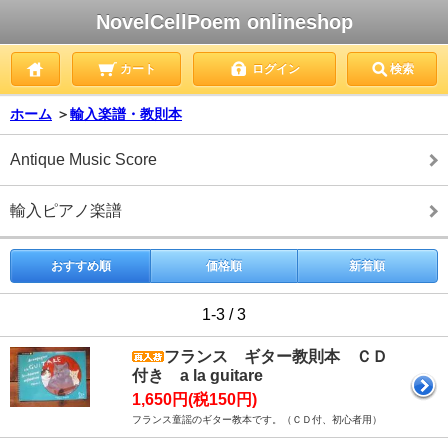
NovelCellPoem onlineshop
カート
ログイン
検索
ホーム
＞
輸入楽譜・教則本
Antique Music Score
輸入ピアノ楽譜
おすすめ順
価格順
新着順
1-3 / 3
フランス ギター教則本 ＣＤ
付き a la guitare
1,650円(税150円)
フランス童謡のギター教本です。（ＣＤ付、初心者用）