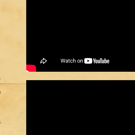
＜
p
ェ