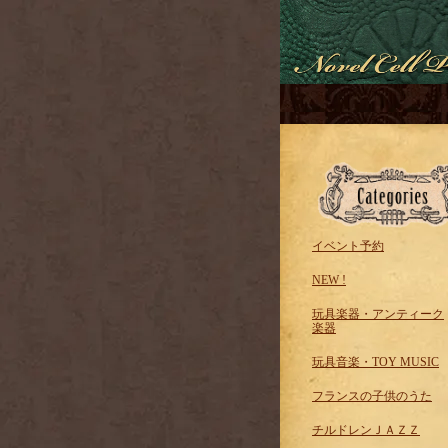
イベント予約
NEW !
玩具楽器・アンティーク
楽器
玩具音楽・TOY MUSIC
フランスの子供のうた
チルドレンＪＡＺＺ