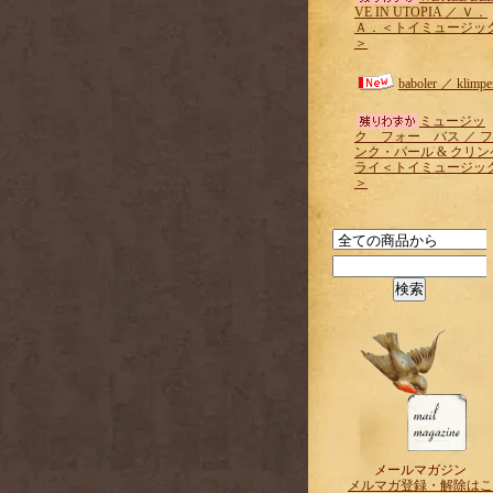
VE IN UTOPIA ／ Ｖ．
Ａ．＜トイミュージッ
＞
baboler ／ klimpe
ミュージッ
ク フォー バス ／ 
ンク・パール & クリン
ライ＜トイミュージッ
＞
メールマガジン
メルマガ登録・解除はこ