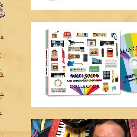
ショ
！
ミ
ジ
フラ
ザベ
sソ
と
ッ
ン
IE