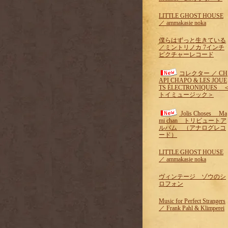
LITTLE GHOST HOUSE
／ ammakasie noka
僕らはずっと生きている
／ミントリノカ 7インチ
ピクチャーレコード
コレクター ／ CH
API CHAPO & LES JOUE
TS ÉLECTRONIQUES 
トイミュージック＞
Jolis Choses Ma
mi chan トリビュートア
ルバム （アナログレコ
ード）
LITTLE GHOST HOUSE
／ ammakasie noka
ヴィンテージ ゾウのシ
ロフォン
Music for Perfect Strangers
／ Frank Pahl & Klimperei