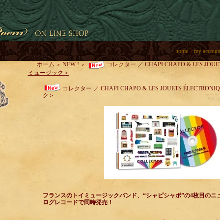
home
｜
my accoun
ホーム
NEW !
コレクター ／ CHAPI CHAPO & LES JOU
＞
＞
ミュージック＞
コレクター ／ CHAPI CHAPO & LES JOUETS ÉLECTR
ク＞
フランスのトイミュージックバンド、“シャピシャポ”の4枚目のニ
ログレコードで同時発売！