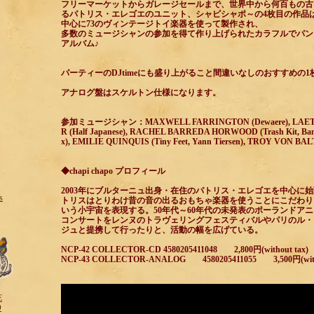
フリーマーケットからガレージセールまで、世界中から何百もの古
るパトリス・エレゴエのユニット、シャピシャポ～の4枚目の作品
中心に73のヴィンテージトイ楽器を使って製作され、
多数のミュージシャンの参加を得て作り上げられたカラフルでパン
アルバム♪
パーティーのDJtimeにも盛り上がること間違いなしのおすすめの1
アナログ盤はスケルトン仕様になります。
参加ミュージシャン：MAXWELL FARRINGTON (Dewaere), LAETITI
R (Half Japanese), RACHEL BARREDA HORWOOD (Trash Kit, Bam
x), EMILIE QUINQUIS (Tiny Feet, Yann Tiersen), TROY VON BA
◆chapi chapo プロフィール
2003年にブルターニュ出身・在住のパトリス・エレゴエを中心に
s
トリスはとりわけ昔の音の出るおもちゃ楽器を使うことにこだわり
いう小宇宙を表現する。50年代～60年代の未発表のポーランドア
コンサートをレンヌのトラヴェリングフェスティバルやパリのル・
ジュと提携して行ったりと、活動の幅を広げている。
NCP-42 COLLECTOR-CD 4580205411048 2,800円(
NCP-43 COLLECTOR-ANALOG 4580205411055 3,500円(wit
E
O