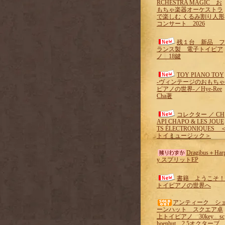
RCHESTRA MAGIC お
もちゃ楽器オーケストラ
で楽しむ くるみ割り人形
コンサート 2026
残１台 新品 フ
ランス製 電子トイピア
ノ 18鍵
TOY PIANO TOY
-ヴィンテージのおもちゃ
ピアノの世界-／Hye-Ree
Cha著
コレクター ／ CH
API CHAPO & LES JOUE
TS ÉLECTRONIQUES 
トイミュージック＞
Dragibus＋Har
y スプリットEP
書籍 ようこそ！
トイピアノの世界へ
アンティーク シ
ーンハット スクエア卓
上トイピアノ 30key sc
hoenhut 2.5オクターブ