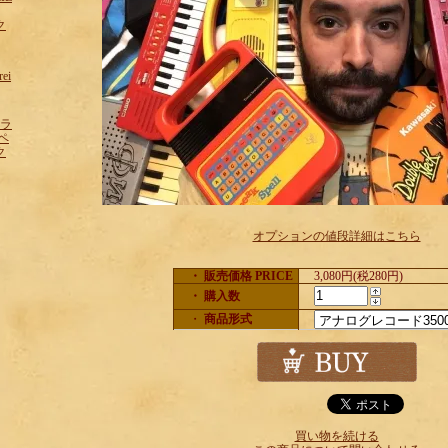
ク
rei
フラ
ペ
ク
オプションの値段詳細はこちら
・ 販売価格 PRICE
3,080円(税280円)
・ 購入数
・
商品形式
買い物を続ける