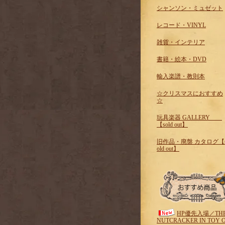
シャンソン・ミュゼット
レコード・VINYL
雑貨・インテリア
書籍・絵本・DVD
輸入楽譜・教則本
☆クリスマスにおすすめ
☆
玩具楽器 GALLERY
【sold out】
旧作品・廃盤 カタログ【
old out】
HP優先入場／TH
NUTCRACKER IN TOY 