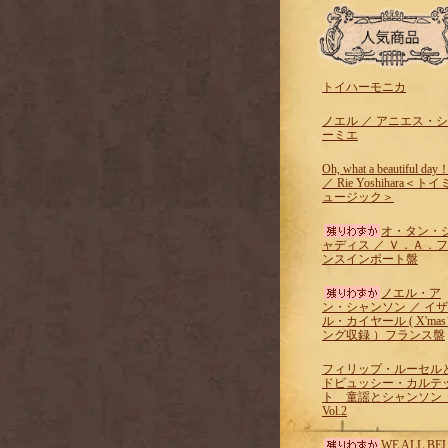
トイハーモニカ
ノエル ／ アニエス・
ーミエ
Oh, what a beautiful day
／ Rie Yoshihara＜トイ
ュージック＞
オ・タン・
ャディス ／ Ｖ．Ａ．
ンスインポート盤
ノエル・ア
ン・シャンソン ／ イ
ル・カイヤール ( X'ma
ング収録 ）フランス盤
フィリップ・ルーセル
ドビュッシー・カルテ
ト 童謡とシャンソ
Vol.2
WE ALL BEL