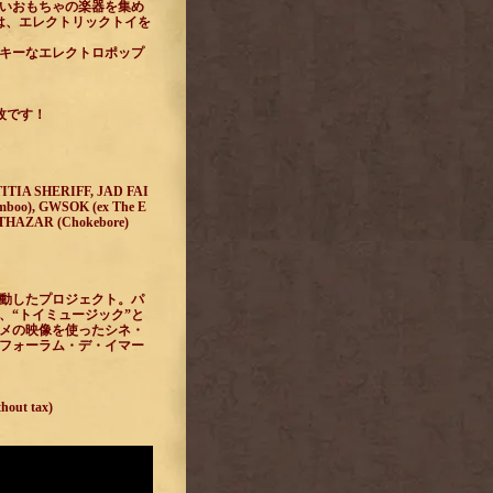
いおもちゃの楽器を集め
は、エレクトリックトイを
キーなエレクトロポップ
枚です！
A SHERIFF, JAD FAI
boo), GWSOK (ex The E
LTHAZAR (Chokebore)
始動したプロジェクト。パ
、“トイミュージック”と
ニメの映像を使ったシネ・
フォーラム・デ・イマー
without tax)
hout tax)