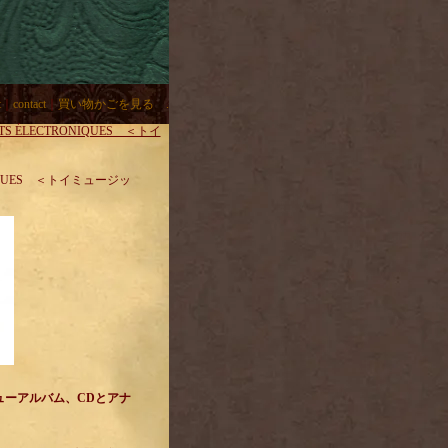
t
｜
contact
｜
買い物かごを見る .
ETS ÉLECTRONIQUES ＜トイ
ONIQUES ＜トイミュージッ
ューアルバム、CDとアナ