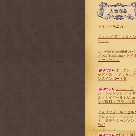
トイハーモニカ
ノエル ／ アニエス・
ーミエ
Oh, what a beautiful day
／ Rie Yoshihara＜トイ
ュージック＞
オ・タン・
ャディス ／ Ｖ．Ａ．
ンスインポート盤
ノエル・ア
ン・シャンソン ／ イ
ル・カイヤール ( X'ma
ング収録 ）フランス盤
フィリップ・ルーセル
ドビュッシー・カルテ
ト 童謡とシャンソ
Vol.2
WE ALL BEL