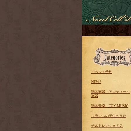
イベント予約
NEW !
玩具楽器・アンティーク
楽器
玩具音楽・TOY MUSIC
フランスの子供のうた
チルドレンＪＡＺＺ