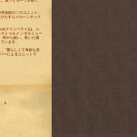
的に、延々とループが続く、
。
 赤井由絵のソロユニット。
、ひたすらメルヘンチック
erei(クリンペライ)は、レ
う素敵なインストゥルメ ンタルミュー
、何やら鋭い、乾いた感
しています。
同じく、“愛らしくて奇妙な音
のメンバーによるユニットで
／Ｖ．Ａ