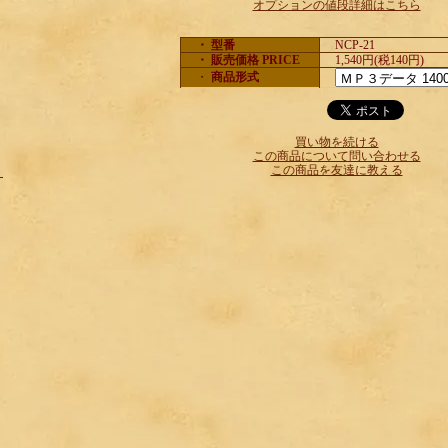
オプションの値段詳細はこちら
・ 型番
NCP-21
・ 販売価格 PRICE
1,540円(税140円)
・
商品形式
買い物を続ける
この商品について問い合わせる
この商品を友達に教える
＜