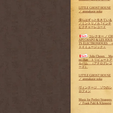
LITTLE GHOST HOUSE
／ ammakasie noka
僕らはずっと生きている
／ミントリノカ 7インチ
ピクチャーレコード
コレクター ／ CH
API CHAPO & LES JOUE
TS ÉLECTRONIQUES 
トイミュージック＞
Jolis Choses Ma
mi chan トリビュートア
ルバム （アナログレコ
ード）
LITTLE GHOST HOUSE
／ ammakasie noka
ヴィンテージ ゾウのシ
ロフォン
Music for Perfect Strangers
／ Frank Pahl & Klimperei