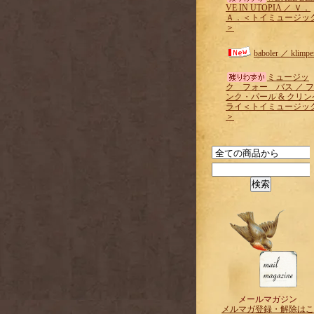
VE IN UTOPIA ／ Ｖ．
Ａ．＜トイミュージッ
＞
baboler ／ klimpe
ミュージッ
ク フォー バス ／ 
ンク・パール & クリン
ライ＜トイミュージッ
＞
メールマガジン
メルマガ登録・解除はこ