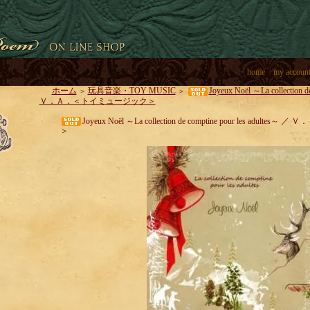
home
｜
my accoun
ホーム
玩具音楽・TOY MUSIC
Joyeux Noël ～La collection d
＞
＞
Ｖ．Ａ．＜トイミュージック＞
Joyeux Noël ～La collection de comptine pour les adu
＞