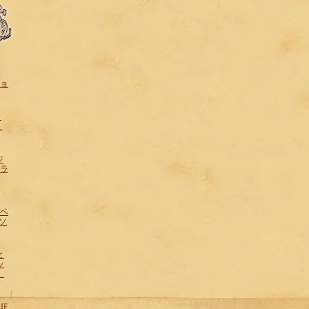
ショ
！
ミ
ジ
フラ
ザベ
sソ
と
ッ
ン
IE