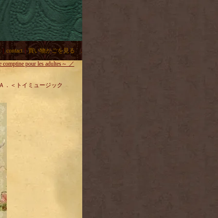
t
｜
contact
｜
買い物かごを見る .
e comptine pour les adultes～ ／
ltes～ ／ Ｖ．Ａ．＜トイミュージック