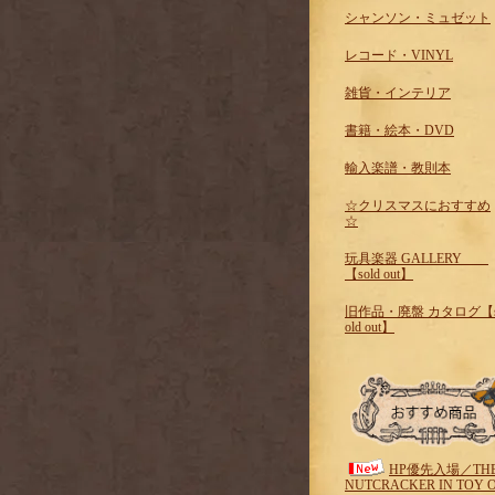
シャンソン・ミュゼット
レコード・VINYL
雑貨・インテリア
書籍・絵本・DVD
輸入楽譜・教則本
☆クリスマスにおすすめ
☆
玩具楽器 GALLERY
【sold out】
旧作品・廃盤 カタログ【
old out】
HP優先入場／TH
NUTCRACKER IN TOY 