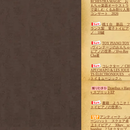
RCHESTRA MAGIC お
もちゃ楽器オーケストラ
で楽しむ くるみ割り人形
コンサート 2026
残１台 新品 フ
ランス製 電子トイピア
ノ 18鍵
TOY PIANO TOY
-ヴィンテージのおもちゃ
ピアノの世界-／Hye-Ree
Cha著
コレクター ／ CH
API CHAPO & LES JOUE
TS ÉLECTRONIQUES 
トイミュージック＞
Dragibus＋Har
y スプリットEP
書籍 ようこそ！
トイピアノの世界へ
アンティーク シ
ーンハット スクエア卓
上トイピアノ 30key sc
hoenhut 2.5オクターブ