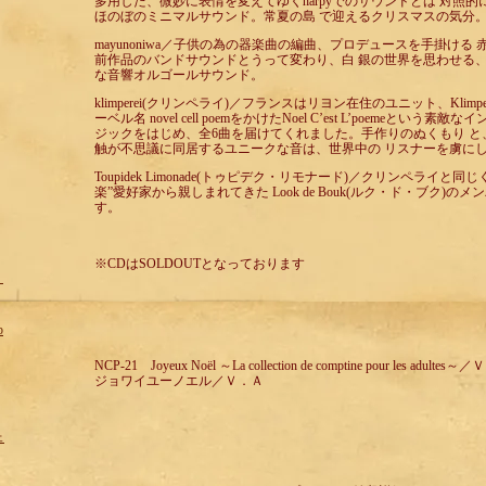
多用した、微妙に表情を変えてゆくharpyでのサウンドとは 対照
ほのぼのミニマルサウンド。常夏の島 で迎えるクリスマスの気分
mayunoniwa／子供の為の器楽曲の編曲、プロデュースを手掛ける
前作品のバンドサウンドとうって変わり、白 銀の世界を思わせる
な音響オルゴールサウンド。
klimperei(クリンペライ)／フランスはリヨン在住のユニット、Klimp
ーベル名 novel cell poemをかけたNoel C’est L’poemeとい
ジックをはじめ、全6曲を届けてくれました。手作りのぬくもり と
触が不思議に同居するユニークな音は、世界中の リスナーを虜に
Toupidek Limonade(トゥピデク・リモナード)／クリンペライと
楽”愛好家から親しまれてきた Look de Bouk(ルク・ド・ブク)
す。
※CDはSOLDOUTとなっております
＜
p
NCP-21 Joyeux Noël ～La collection de comptine pour les adultes～
ジョワイユーノエル／Ｖ．Ａ
ェ