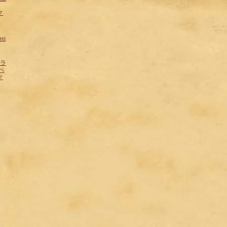
ク
rei
フラ
ペ
ク