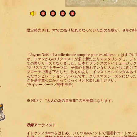
限定発売され、すでに売り切れとなっていた幻の名盤が、８年の時
『Joyeux Noël ～La collection de comptine pour les adul
が、ファンからのリクエストが多く新たにリマスタリングし、ジャ
ての再リリースとなりました。日本とフランスのトイミュージック
“クリスマス” をテーマに、子供心を忘れていない大人たちに向け
プローチで書き下ろした、歌ものあり、インストゥルメンタルあり
んだコンピレーションアルバムです。クリスマスシーズンにぴった
クを是非童心にかえってじっくりとお楽しみください。
(ライナーノーツ／野中モモ）
s
※ NCP-7 “大人の為の童謡集” の再発盤になります。
収録アーティスト
E
イトケン／:harpyをはじめ、いくつものバンドで活躍中のイトケン
O