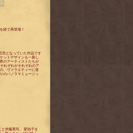
を経て再登場！
tes～』はすでに完売となっていた作品です
ケットデザインも一新し
界のアーティストたちが
てそれぞれがそれぞれのア
の、ヴァラエティーに富
りのパノラマミュージッ
こと伊藤憲司。 変拍子を