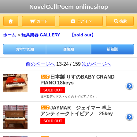
NovelCellPoem onlineshop
カート
ログイン
検索
ホーム
＞
玩具楽器 GALLERY 【sold out】
おすすめ順
価格順
新着順
前のページへ
13-24 / 159
次のページへ
日本製 りすのBABY GRAND
PIANO 18keys
SOLD OUT
日本製デッドストックのトイピアノです。
JAYMAR ジェイマー 卓上
アンティークトイピアノ 25key
SOLD OUT