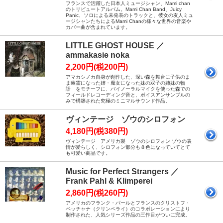
フランスで活躍した日本人ミュージシャン、Mami chan
のトリビュートアルバム。Mami Chan Band、Juicy
Panic、ソロによる未発表のトラックと、彼女の友人ミュ
ージシャンたちによるMami Chanの様々な世界の音楽や
カバー曲が含まれています。
LITTLE GHOST HOUSE ／
ammakasie noka
2,200円(税200円)
アマカシノカ自身が創作した、深い森を舞台に子供のま
ま幽霊になった姉・魔女になった妹の双子の姉妹の物
語 をモチーフに、バイノーラルマイクを使った森での
フィールドレコーディング音と、ボイスアンサンブルの
みで構築された究極のミニマルサウンド作品。
ヴィンテージ ゾウのシロフォン
4,180円(税380円)
ヴィンテージ アメリカ製 ゾウのシロフォン ゾウの表
情が愛らしく、シロフォン部分も８色になっていてとて
も可愛い商品です。
Music for Perfect Strangers ／
Frank Pahl & Klimperei
2,860円(税260円)
アメリカのフランク・パールとフランスのクリストフ・
ペッチャナ（クリンペライ）のコラボレーションにより
制作された、人気シリーズ作品の三作目がついに完成。