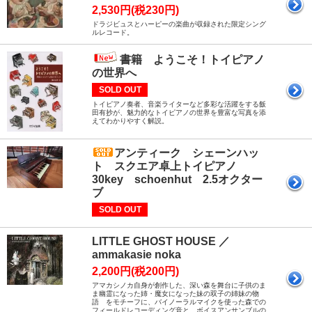
2,530円(税230円)
ドラジビュスとハーピーの楽曲が収録された限定シング
ルレコード。
書籍 ようこそ！トイピアノ
の世界へ
SOLD OUT
トイピアノ奏者、音楽ライターなど多彩な活躍をする飯
田有抄が、魅力的なトイピアノの世界を豊富な写真を添
えてわかりやすく解説。
アンティーク シェーンハッ
ト スクエア卓上トイピアノ
30key schoenhut 2.5オクター
ブ
SOLD OUT
LITTLE GHOST HOUSE ／
ammakasie noka
2,200円(税200円)
アマカシノカ自身が創作した、深い森を舞台に子供のま
ま幽霊になった姉・魔女になった妹の双子の姉妹の物
語 をモチーフに、バイノーラルマイクを使った森での
フィールドレコーディング音と、ボイスアンサンブルの