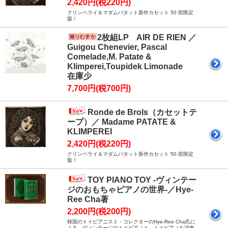
2,420円(税220円)
クリンペライ＆マダムパタット新作カセット 50 部限定
版！
2枚組LP AIR DE RIEN ／
Guigou Chenevier, Pascal
Comelade,M. Patate &
Klimperei,Toupidek Limonade
在庫少
7,700円(税700円)
Ronde de Brols（カセットテ
ープ）／ Madame PATATE &
KLIMPEREI
2,420円(税220円)
クリンペライ＆マダムパタット新作カセット 50 部限定
版！
TOY PIANO TOY -ヴィンテー
ジのおもちゃピアノの世界-／Hye-
Ree Cha著
2,200円(税200円)
韓国のトイピアニスト・コレクターのHye-Ree Cha氏に
よる、ヴィンテージのトイピアノと、トイピアノを演奏