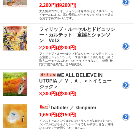
2,200円(税200円)
大人気のココリオ、ティゾジオを手掛けるイザベル・カ
イヤールによる、寒い季節にぴったりの心がほっと温ま
るおすすめアルバムです。
フィリップ・ルーセルとドビュッシ
ー・カルテット 童謡とシャンソ
ン Vol.2
2,200円(税200円)
フィリップ・ルーセルとドビュッシー・カルテットによ
る童謡とシャンソンシリーズ第２弾！子供たちと一緒に
歌うユーモアあふれた“あらそう？そうなの！” “秘密”“校
門に”“僕の金魚”他、全14曲収録。
WE ALL BELIEVE IN
UTOPIA ／ Ｖ．Ａ．＜トイミュー
ジック＞
3,300円(税300円)
baboler ／ klimperei
1,650円(税150円)
インストゥルメンタルのみのトラックが23曲つまった、
シンプルながらもクリンペライでしか紡ぎ出せない独特
なメロディーが際立ったアルバム。