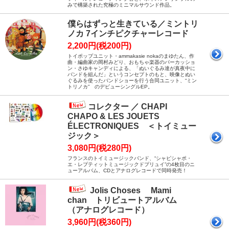
みで構築された究極のミニマルサウンド作品。
僕らはずっと生きている／ミントリ
ノカ 7インチピクチャーレコード
2,200円(税200円)
トイポップユニット・ammakasie nokaのまゆたん、作
曲・編曲家の岡村みどり、おもちゃ楽器のパーカッショ
ン・さゆキャンディによる、「ぬいぐるみ達が真夜中に
バンドを組んだ」というコンセプトのもと、映像とぬい
ぐるみを使ったバンドショーを行う合同ユニット、“ミン
トリノカ” のデビューシングルEP。
コレクター ／ CHAPI
CHAPO & LES JOUETS
ÉLECTRONIQUES ＜トイミュー
ジック＞
3,080円(税280円)
フランスのトイミュージックバンド、“シャピシャポ・
エ・レプティットミュージックドプリュイ”の4枚目のニ
ューアルバム、CDとアナログレコードで同時発売！
Jolis Choses Mami
chan トリビュートアルバム
（アナログレコード）
3,960円(税360円)