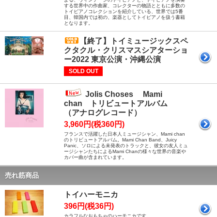
する世界中の作曲家、コレクターの物語とともに多数の
トイピアノコレクションを紹介している、世界では5番
目、韓国内では初の、楽器としてトイピアノを扱う書籍
となります。
【終了】トイミュージックスペ
クタクル・クリスマスシアターショ
ー2022 東京公演・沖縄公演
SOLD OUT
Jolis Choses Mami
chan トリビュートアルバム
（アナログレコード）
3,960円(税360円)
フランスで活躍した日本人ミュージシャン、Mami chan
のトリビュートアルバム。Mami Chan Band、Juicy
Panic、ソロによる未発表のトラックと、彼女の友人ミュ
ージシャンたちによるMami Chanの様々な世界の音楽や
カバー曲が含まれています。
売れ筋商品
トイハーモニカ
396円(税36円)
カラフルなおもちゃのハーモニカです。