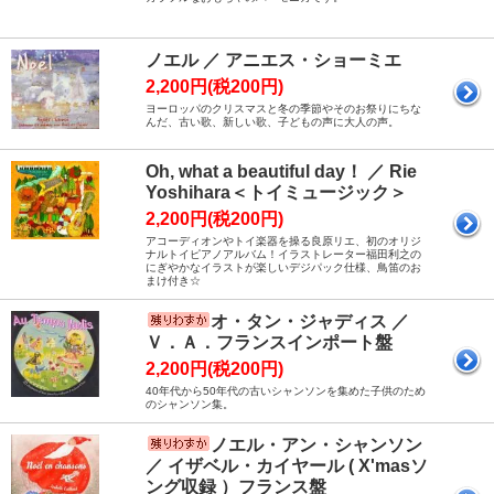
ノエル ／ アニエス・ショーミエ
2,200円(税200円)
ヨーロッパのクリスマスと冬の季節やそのお祭りにちな
んだ、古い歌、新しい歌、子どもの声に大人の声。
Oh, what a beautiful day！ ／ Rie
Yoshihara＜トイミュージック＞
2,200円(税200円)
アコーディオンやトイ楽器を操る良原リエ、初のオリジ
ナルトイピアノアルバム！イラストレーター福田利之の
にぎやかなイラストが楽しいデジパック仕様、鳥笛のお
まけ付き☆
オ・タン・ジャディス ／
Ｖ．Ａ．フランスインポート盤
2,200円(税200円)
40年代から50年代の古いシャンソンを集めた子供のため
のシャンソン集。
ノエル・アン・シャンソン
／ イザベル・カイヤール ( X'masソ
ング収録 ）フランス盤