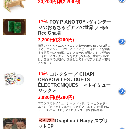
24,200円(税2,200円)
TOY PIANO TOY -ヴィンテー
ジのおもちゃピアノの世界-／Hye-
Ree Cha著
2,200円(税200円)
韓国のトイピアニスト・コレクターのHye-Ree Cha氏に
よる、ヴィンテージのトイピアノと、トイピアノを演奏
する世界中の作曲家、コレクターの物語とともに多数の
トイピアノコレクションを紹介している、世界では5番
目、韓国内では初の、楽器としてトイピアノを扱う書籍
となります。
コレクター ／ CHAPI
CHAPO & LES JOUETS
ÉLECTRONIQUES ＜トイミュー
ジック＞
3,080円(税280円)
フランスのトイミュージックバンド、“シャピシャポ・
エ・レプティットミュージックドプリュイ”の4枚目のニ
ューアルバム、CDとアナログレコードで同時発売！
Dragibus＋Harpy スプリ
ットEP