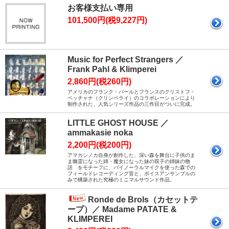
お客様支払い専用
101,500円(税9,227円)
Music for Perfect Strangers ／
Frank Pahl & Klimperei
2,860円(税260円)
アメリカのフランク・パールとフランスのクリストフ・
ペッチャナ（クリンペライ）のコラボレーションにより
制作された、人気シリーズ作品の三作目がついに完成。
LITTLE GHOST HOUSE ／
ammakasie noka
2,200円(税200円)
アマカシノカ自身が創作した、深い森を舞台に子供のま
ま幽霊になった姉・魔女になった妹の双子の姉妹の物
語 をモチーフに、バイノーラルマイクを使った森での
フィールドレコーディング音と、ボイスアンサンブルの
みで構築された究極のミニマルサウンド作品。
Ronde de Brols（カセットテ
ープ）／ Madame PATATE &
KLIMPEREI