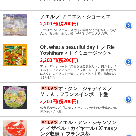
ノエル ／ アニエス・ショーミエ
2,200円(税200円)
ヨーロッパのクリスマスと冬の季節やそのお祭りにちな
んだ、古い歌、新しい歌、子どもの声に大人の声。
Oh, what a beautiful day！ ／ Rie
Yoshihara＜トイミュージック＞
2,200円(税200円)
アコーディオンやトイ楽器を操る良原リエ、初のオリジ
ナルトイピアノアルバム！イラストレーター福田利之の
にぎやかなイラストが楽しいデジパック仕様、鳥笛のお
まけ付き☆
オ・タン・ジャディス ／
Ｖ．Ａ．フランスインポート盤
2,200円(税200円)
40年代から50年代の古いシャンソンを集めた子供のため
のシャンソン集。
ノエル・アン・シャンソン
／ イザベル・カイヤール ( X'masソ
ング収録 ）フランス盤