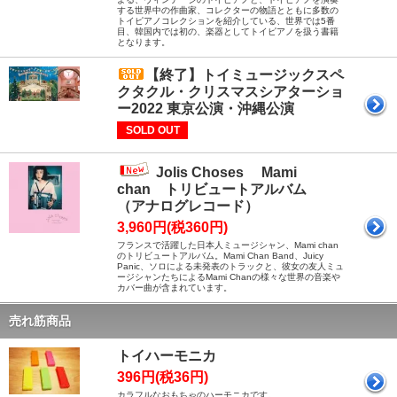
する世界中の作曲家、コレクターの物語とともに多数の
トイピアノコレクションを紹介している、世界では5番
目、韓国内では初の、楽器としてトイピアノを扱う書籍
となります。
【終了】トイミュージックスペ
クタクル・クリスマスシアターショ
ー2022 東京公演・沖縄公演
SOLD OUT
Jolis Choses Mami
chan トリビュートアルバム
（アナログレコード）
3,960円(税360円)
フランスで活躍した日本人ミュージシャン、Mami chan
のトリビュートアルバム。Mami Chan Band、Juicy
Panic、ソロによる未発表のトラックと、彼女の友人ミュ
ージシャンたちによるMami Chanの様々な世界の音楽や
カバー曲が含まれています。
売れ筋商品
トイハーモニカ
396円(税36円)
カラフルなおもちゃのハーモニカです。