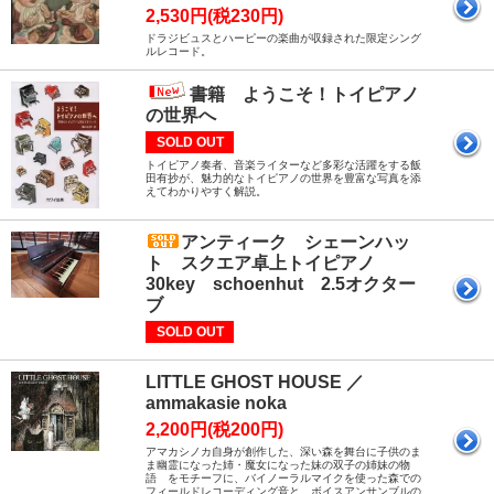
2,530円(税230円)
ドラジビュスとハーピーの楽曲が収録された限定シング
ルレコード。
書籍 ようこそ！トイピアノ
の世界へ
SOLD OUT
トイピアノ奏者、音楽ライターなど多彩な活躍をする飯
田有抄が、魅力的なトイピアノの世界を豊富な写真を添
えてわかりやすく解説。
アンティーク シェーンハッ
ト スクエア卓上トイピアノ
30key schoenhut 2.5オクター
ブ
SOLD OUT
LITTLE GHOST HOUSE ／
ammakasie noka
2,200円(税200円)
アマカシノカ自身が創作した、深い森を舞台に子供のま
ま幽霊になった姉・魔女になった妹の双子の姉妹の物
語 をモチーフに、バイノーラルマイクを使った森での
フィールドレコーディング音と、ボイスアンサンブルの