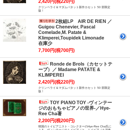
2,420円(税220円)
クリンペライ＆マダムパタット新作カセット 50 部限定
版！
2枚組LP AIR DE RIEN ／
Guigou Chenevier, Pascal
Comelade,M. Patate &
Klimperei,Toupidek Limonade
在庫少
7,700円(税700円)
Ronde de Brols（カセットテ
ープ）／ Madame PATATE &
KLIMPEREI
2,420円(税220円)
クリンペライ＆マダムパタット新作カセット 50 部限定
版！
TOY PIANO TOY -ヴィンテー
ジのおもちゃピアノの世界-／Hye-
Ree Cha著
2,200円(税200円)
韓国のトイピアニスト・コレクターのHye-Ree Cha氏に
よる、ヴィンテージのトイピアノと、トイピアノを演奏