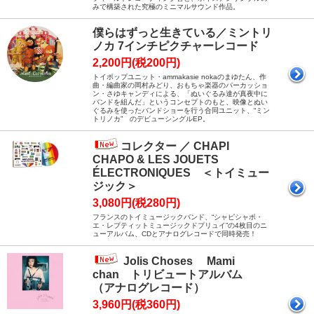
みで構築された究極のミニマルサウンド作品。
僕らはずっと生きている／ミントリ
ノカ 7インチピクチャーレコード
2,200円(税200円)
トイポップユニット・ammakasie nokaのまゆたん、作
曲・編曲家の岡村みどり、おもちゃ楽器のパーカッショ
ン・さゆキャンディによる、「ぬいぐるみ達が真夜中に
バンドを組んだ」というコンセプトのもと、映像とぬい
ぐるみを使ったバンドショーを行う合同ユニット、“ミン
トリノカ” のデビューシングルEP。
コレクター ／ CHAPI
CHAPO & LES JOUETS
ÉLECTRONIQUES ＜トイミュー
ジック＞
3,080円(税280円)
フランスのトイミュージックバンド、“シャピシャポ・
エ・レプティットミュージックドプリュイ”の4枚目のニ
ューアルバム、CDとアナログレコードで同時発売！
Jolis Choses Mami
chan トリビュートアルバム
（アナログレコード）
3,960円(税360円)