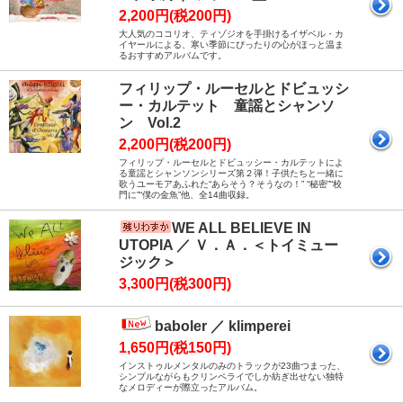
2,200円(税200円)
大人気のココリオ、ティゾジオを手掛けるイザベル・カ
イヤールによる、寒い季節にぴったりの心がほっと温ま
るおすすめアルバムです。
フィリップ・ルーセルとドビュッシ
ー・カルテット 童謡とシャンソ
ン Vol.2
2,200円(税200円)
フィリップ・ルーセルとドビュッシー・カルテットによ
る童謡とシャンソンシリーズ第２弾！子供たちと一緒に
歌うユーモアあふれた“あらそう？そうなの！” “秘密”“校
門に”“僕の金魚”他、全14曲収録。
WE ALL BELIEVE IN
UTOPIA ／ Ｖ．Ａ．＜トイミュー
ジック＞
3,300円(税300円)
baboler ／ klimperei
1,650円(税150円)
インストゥルメンタルのみのトラックが23曲つまった、
シンプルながらもクリンペライでしか紡ぎ出せない独特
なメロディーが際立ったアルバム。