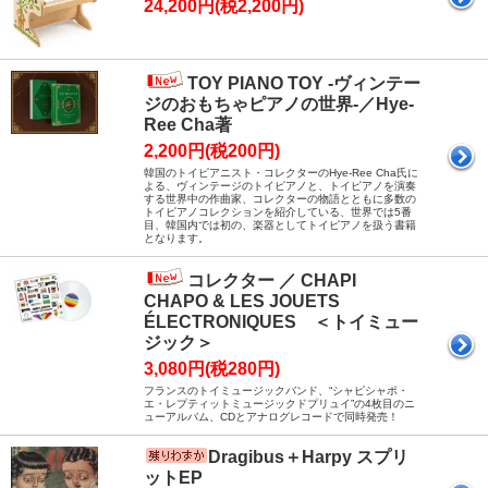
24,200円(税2,200円)
TOY PIANO TOY -ヴィンテー
ジのおもちゃピアノの世界-／Hye-
Ree Cha著
2,200円(税200円)
韓国のトイピアニスト・コレクターのHye-Ree Cha氏に
よる、ヴィンテージのトイピアノと、トイピアノを演奏
する世界中の作曲家、コレクターの物語とともに多数の
トイピアノコレクションを紹介している、世界では5番
目、韓国内では初の、楽器としてトイピアノを扱う書籍
となります。
コレクター ／ CHAPI
CHAPO & LES JOUETS
ÉLECTRONIQUES ＜トイミュー
ジック＞
3,080円(税280円)
フランスのトイミュージックバンド、“シャピシャポ・
エ・レプティットミュージックドプリュイ”の4枚目のニ
ューアルバム、CDとアナログレコードで同時発売！
Dragibus＋Harpy スプリ
ットEP