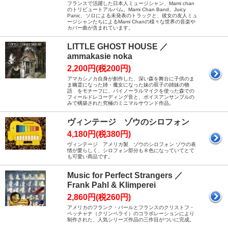
フランスで活躍した日本人ミュージシャン、Mami chan
のトリビュートアルバム。Mami Chan Band、Juicy
Panic、ソロによる未発表のトラックと、彼女の友人ミュ
ージシャンたちによるMami Chanの様々な世界の音楽や
カバー曲が含まれています。
LITTLE GHOST HOUSE ／
ammakasie noka
2,200円(税200円)
アマカシノカ自身が創作した、深い森を舞台に子供のま
ま幽霊になった姉・魔女になった妹の双子の姉妹の物
語 をモチーフに、バイノーラルマイクを使った森での
フィールドレコーディング音と、ボイスアンサンブルの
みで構築された究極のミニマルサウンド作品。
ヴィンテージ ゾウのシロフォン
4,180円(税380円)
ヴィンテージ アメリカ製 ゾウのシロフォン ゾウの表
情が愛らしく、シロフォン部分も８色になっていてとて
も可愛い商品です。
Music for Perfect Strangers ／
Frank Pahl & Klimperei
2,860円(税260円)
アメリカのフランク・パールとフランスのクリストフ・
ペッチャナ（クリンペライ）のコラボレーションにより
制作された、人気シリーズ作品の三作目がついに完成。