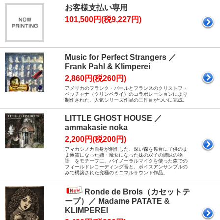
お客様支払い専用
101,500円(税9,227円)
Music for Perfect Strangers ／
Frank Pahl & Klimperei
2,860円(税260円)
アメリカのフランク・パールとフランスのクリストフ・
ペッチャナ（クリンペライ）のコラボレーションにより
制作された、人気シリーズ作品の三作目がついに完成。
LITTLE GHOST HOUSE ／
ammakasie noka
2,200円(税200円)
アマカシノカ自身が創作した、深い森を舞台に子供のま
ま幽霊になった姉・魔女になった妹の双子の姉妹の物
語 をモチーフに、バイノーラルマイクを使った森での
フィールドレコーディング音と、ボイスアンサンブルの
みで構築された究極のミニマルサウンド作品。
Ronde de Brols（カセットテ
ープ）／ Madame PATATE &
KLIMPEREI