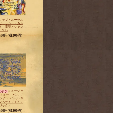
リップ・ルーセル
ビュッシー・カル
ト 童謡とシャン
Vol.2
,200円(税200円)
ミュージッ
フォー バス ／
ンク・パール &
ンペライ＜トイミ
ジック＞
,200円(税200円)