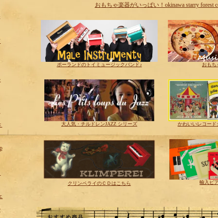
おもちゃ楽器がいっぱい！okinawa starry forest cot
形
フ
ポーランドのトイミュージックバンド♪
おもち
ゃ
H
＜
大人気・チルドレンJAZZ シリーズ
かわいいレコード
p
！
輸入ピ
クリンペライのＣＤはこちら
ェ
c