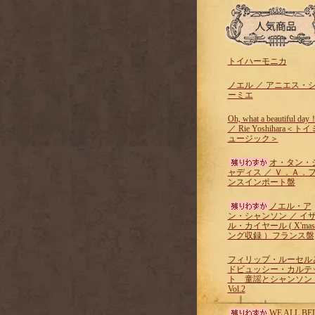
トイハーモニカ
ノエル ／ アニエス・
ーミエ
Oh, what a beautiful day
／ Rie Yoshihara＜トイ
ュージック＞
オ・タン・
ャディス ／ Ｖ．Ａ．
ンスインポート盤
ノエル・ア
ン・シャンソン ／ イ
ル・カイヤール ( X'ma
ング収録 ）フランス盤
フィリップ・ルーセル
ドビュッシー・カルテ
ト 童謡とシャンソ
Vol.2
WE ALL BE