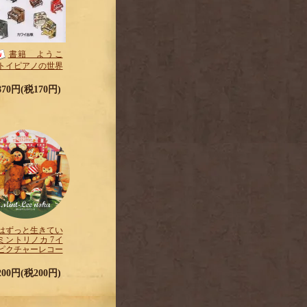
書籍 ようこ
トイピアノの世界
,870円(税170円)
はずっと生きてい
ミントリノカ 7イ
ピクチャーレコー
,200円(税200円)