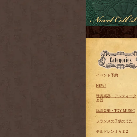
イベント予約
NEW !
玩具楽器・アンティーク
楽器
玩具音楽・TOY MUSIC
フランスの子供のうた
チルドレンＪＡＺＺ