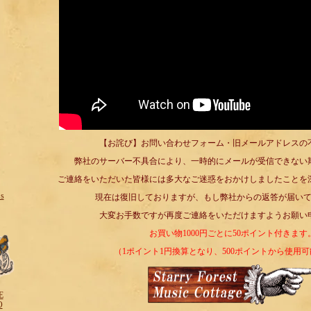
【お詫び】お問い合わせフォーム・旧メールアドレスの
弊社のサーバー不具合により、一時的にメールが受信できない
ご連絡をいただいた皆様には多大なご迷惑をおかけしましたことを
s
現在は復旧しておりますが、もし弊社からの返答が届い
大変お手数ですが再度ご連絡をいただけますようお願い
お買い物1000円ごとに50ポイント付きます
（1ポイント1円換算となり、500ポイントから使用
E
O