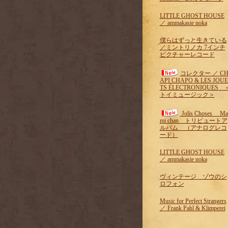
LITTLE GHOST HOUSE
／ ammakasie noka
僕らはずっと生きている
／ミントリノカ 7インチ
ピクチャーレコード
コレクター ／ C
API CHAPO & LES JOUE
TS ÉLECTRONIQUES 
トイミュージック＞
Jolis Choses Ma
mi chan トリビュートア
ルバム （アナログレコ
ード）
LITTLE GHOST HOUSE
／ ammakasie noka
ヴィンテージ ゾウのシ
ロフォン
Music for Perfect Strangers
／ Frank Pahl & Klimperei