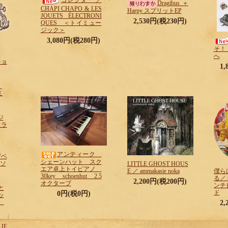
コレクター ／
Dragibus＋
CHAPI CHAPO & LES
Harpy スプリットEP
JOUETS ÉLECTRONI
2,530円(税230円)
QUES ＜トイミュー
ジック＞
3,080円(税280円)
そ！
へ
ショ
1
！
ミ
ジ
フラ
アンティーク
ザベ
シェーンハット スク
sソ
LITTLE GHOST HOUS
エア卓上トイピアノ
E ／ ammakasie noka
僕ら
30key schoenhut 2.5
る／
2,200円(税200円)
オクターブ
ンチ
と
ド
0円(税0円)
ッ
ン
2
LIE