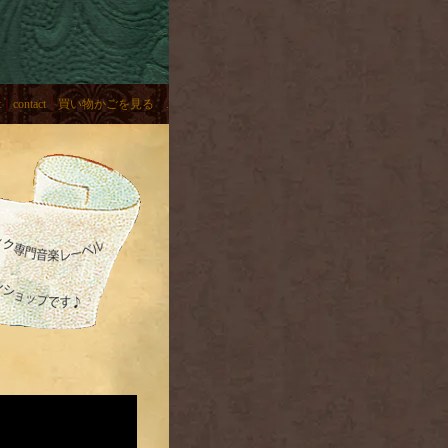
t
｜
contact
｜
買い物かごを見る .