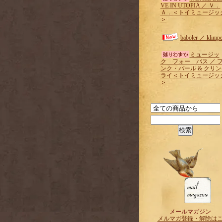
VE IN UTOPIA ／ Ｖ．
Ａ．＜トイミュージッ
＞
baboler ／ klimpe
ミュージッ
ク フォー バス ／ 
ンク・パール & クリ
ライ＜トイミュージッ
＞
メールマガジン
メルマガ登録・解除は