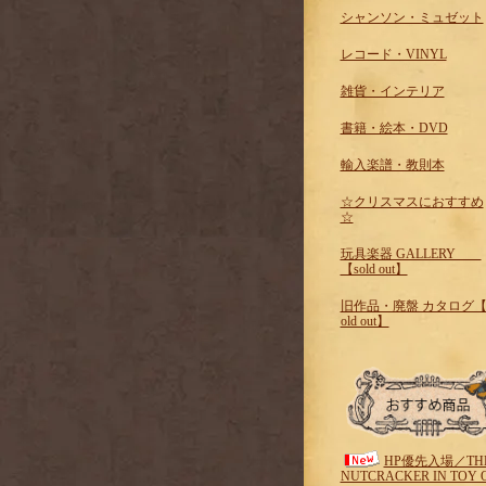
シャンソン・ミュゼット
レコード・VINYL
雑貨・インテリア
書籍・絵本・DVD
輸入楽譜・教則本
☆クリスマスにおすすめ
☆
玩具楽器 GALLERY
【sold out】
旧作品・廃盤 カタログ【
old out】
HP優先入場／TH
NUTCRACKER IN TOY 