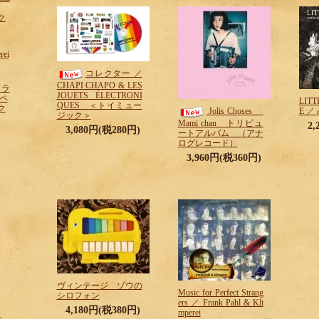
ク
rei
コレクター ／
CHAPI CHAPO & LES
フラ
JOUETS ÉLECTRONI
ンペ
LITT
QUES ＜トイミュー
ク
E ／ 
Jolis Choses
ジック＞
Mami chan トリビュ
2
3,080円(税280円)
ートアルバム （アナ
ログレコード）
3,960円(税360円)
ヴィンテージ ゾウの
Music for Perfect Strang
シロフォン
ers ／ Frank Pahl & Kli
4,180円(税380円)
mperei
こ