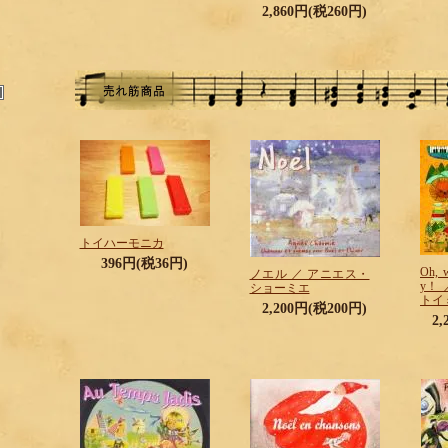
2,860円(税260円)
トイハーモニカ
396円(税36円)
Oh, w
ノエル ／ アニエス・
y！ ／
ショーミエ
トイ
2,200円(税200円)
2