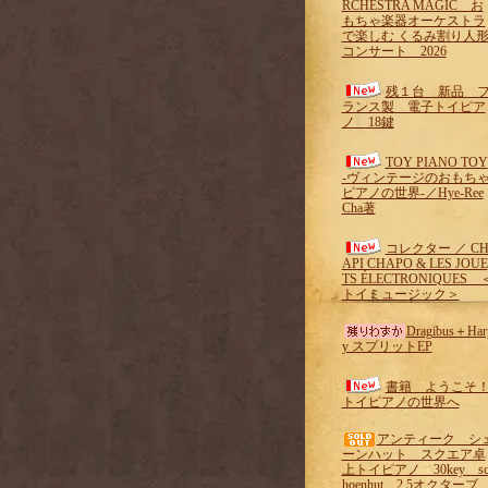
RCHESTRA MAGIC お
もちゃ楽器オーケストラ
で楽しむ くるみ割り人
コンサート 2026
残１台 新品 
ランス製 電子トイピア
ノ 18鍵
TOY PIANO TOY
-ヴィンテージのおもち
ピアノの世界-／Hye-Ree
Cha著
コレクター ／ C
API CHAPO & LES JOUE
TS ÉLECTRONIQUES 
トイミュージック＞
Dragibus＋Har
y スプリットEP
書籍 ようこそ
トイピアノの世界へ
アンティーク シ
ーンハット スクエア卓
上トイピアノ 30key s
hoenhut 2.5オクターブ