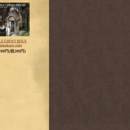
LE GHOST HOUS
ammakasie noka
,200円(税200円)