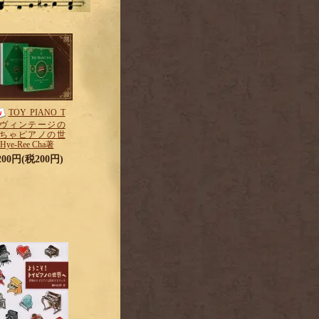
TOY PIANO T
 -ヴィンテージの
ちゃピアノの世
ye-Ree Cha著
,200円(税200円)