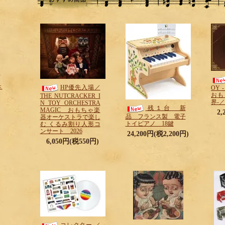
H
＜
HP優先入場／
OY
おも
THE NUTCRACKER I
界-／H
N TOY ORCHESTRA
残１台 新
MAGIC おもちゃ楽
2
品 フランス製 電子
器オーケストラで楽し
トイピアノ 18鍵
む くるみ割り人形コ
ンサート 2026
24,200円(税2,200円)
6,050円(税550円)