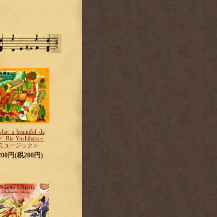
hat a beautiful da
 Rie Yoshihara＜
ミュージック＞
,200円(税200円)