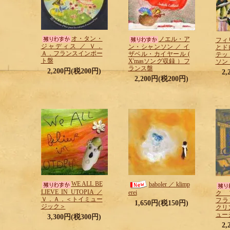
オ・タン・
ノエル・ア
フィ
ジャディス ／ Ｖ．
ン・シャンソン ／ イ
とド
Ａ．フランスインポー
ザベル・カイヤール (
テッ
ト盤
X'masソング収録 ）フ
ソン 
ランス盤
2,200円(税200円)
2
2,200円(税200円)
WE ALL BE
baboler ／ klimp
LIEVE IN UTOPIA ／
erei
ク 
Ｖ．Ａ．＜トイミュー
フラ
1,650円(税150円)
ジック＞
クリ
ュー
3,300円(税300円)
2